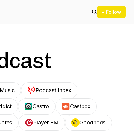
+ Follow
odcast
Music
Podcast Index
ddict
Castro
Castbox
Notes
Player FM
Goodpods