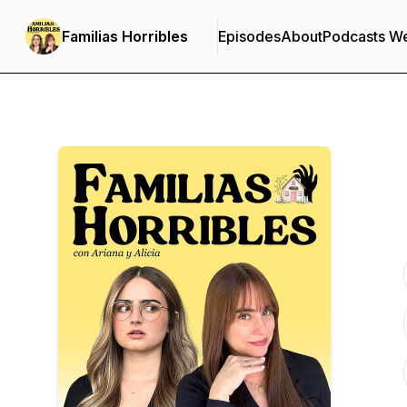
Familias Horribles
Episodes
About
Podcasts W