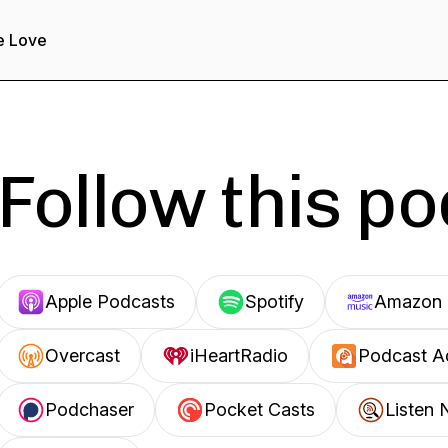
e Love
Follow this p
Apple Podcasts
Spotify
Amazon 
Overcast
iHeartRadio
Podcast A
Podchaser
Pocket Casts
Listen 