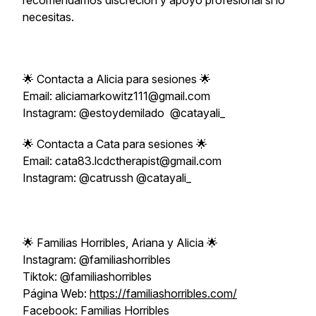
recomendamos discreción y apoyo profesional si lo
necesitas.
🌟 Contacta a Alicia para sesiones 🌟
Email: aliciamarkowitz111@gmail.com
Instagram: @estoydemilado @catayali_
🌟 Contacta a Cata para sesiones 🌟
Email: cata83.lcdctherapist@gmail.com
Instagram: @catrussh @catayali_
🌟 Familias Horribles, Ariana y Alicia 🌟
Instagram: @familiashorribles
Tiktok: @familiashorribles
Página Web:
https://familiashorribles.com/
Facebook: Familias Horribles