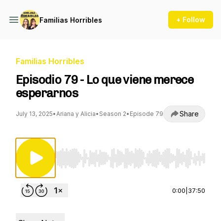
+ Follow
Familias Horribles
Familias Horribles
Episodio 79 - Lo que viene merece
esperarnos
Share
July 13, 2025
•
Ariana y Alicia
•
Season 2
•
Episode 79
Use Left/Right to seek, Home/End to jump to st
0:00
|
37:50