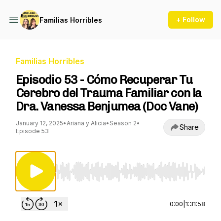
+ Follow
Familias Horribles
Familias Horribles
Episodio 53 - Cómo Recuperar Tu
Cerebro del Trauma Familiar con la
Dra. Vanessa Benjumea (Doc Vane)
January 12, 2025
•
Ariana y Alicia
•
Season 2
•
Share
Episode 53
Use Left/Right to seek, Home/End to jump to st
0:00
|
1:31:58